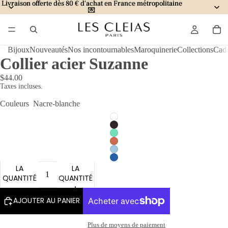
Livraison offerte dès 80 € d'achat en France métropolitaine
Livraison offerte dès 80 € d'achat en France métropolitaine
💌
💌
Bijoux
Nouveautés
Nos incontournables
Maroquinerie
Collections
Cad
Collier acier Suzanne
$44.00
Taxes incluses.
Couleurs
Nacre-blanche
DIMINUER
AUGMENTER
LA
LA
QUANTITÉ
QUANTITÉ
AJOUTER AU PANIER
Plus de moyens de paiement