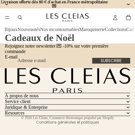
Livraison offerte dès 80 € d'achat en France métropolitaine
Livraison offerte dès 80 € d'achat en France métropolitaine
💌
💌
Bijoux
Nouveautés
Nos incontournables
Maroquinerie
Collections
Cad
Cadeaux de Noël
Rejoignez notre newsletter 💌 -10% sur votre première
commande
E-mail
SUBSCRIBE
Politique de remboursement
Politique de confidentialité
Conditions d’utilisation
À propos de nous
Coordonnées
Service client
Conditions générales de vente
Juridique & Entreprise
Mentions légales
Resources
© 2026
Les Cleias
,
Commerce électronique propulsé par Shopify
Conditions générales et politiques