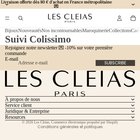
Livraison offerte dès 80 € d'achat en France métropolitaine
Livraison offerte dès 80 € d'achat en France métropolitaine
💌
💌
Bijoux
Nouveautés
Nos incontournables
Maroquinerie
Collections
Cad
Suivi Colissimo
Rejoignez notre newsletter 💌 -10% sur votre première
commande
E-mail
SUBSCRIBE
Politique de remboursement
Politique de confidentialité
Conditions d’utilisation
À propos de nous
Coordonnées
Service client
Conditions générales de vente
Juridique & Entreprise
Mentions légales
Resources
© 2026
Les Cleias
,
Commerce électronique propulsé par Shopify
Conditions générales et politiques