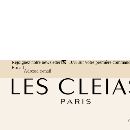
Petite maroquinerie
Portefeuilles & porte-cartes
Trousses & Pochettes
Papeterie & Journaling
Accessoires de voyage
Housses ordinateur
Coffrets Cuir
Rejoignez notre newsletter 💌 -10% sur votre première comman
Sacs en cuir & sacs à main
E-mail