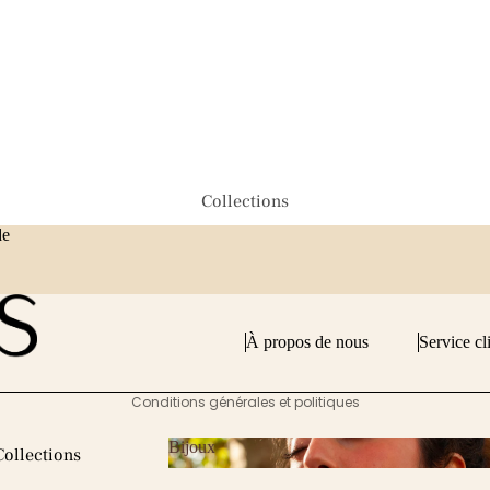
Maroquinerie
Collections
Politique de remboursement
de
Politique de confidentialité
Conditions d’utilisation
Coordonnées
Conditions générales de vente
À propos de nous
Service cl
Mentions légales
Conditions générales et politiques
Bijoux
Collections
Bijoux