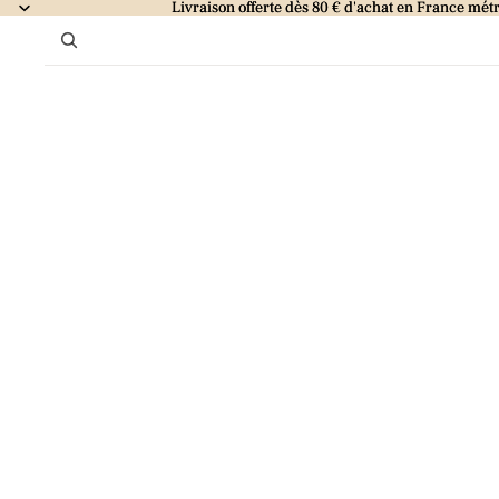
Livraison offerte dès 80 € d'achat en France métr
Livraison offerte dès 80 € d'achat en France métr