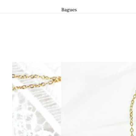
Bagues
Toutes les bagues
Bagues ajustables
Bagues fines
Bagues larges
Bracelets
Tous les bracelets
Bracelets chaînes
Bracelets coulissants
Bracelets en perles
Joncs bouddhistes
Joncs et Manchettes