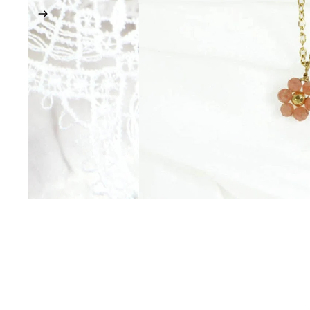
Colliers
Tous les colliers
Colliers chaînes
Colliers courts
Colliers avec pendentif
Colliers en perles
Colliers multirangs
Boucles d’oreilles
Toutes les boucles d'oreilles
Créoles
Boucles d'oreilles pendantes
Boucles d'oreilles XL
Puces
Chaîne de cheville