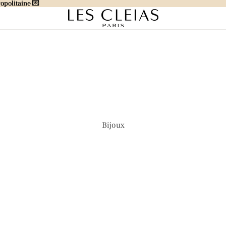
opolitaine 💌
opolitaine 💌
Bijoux