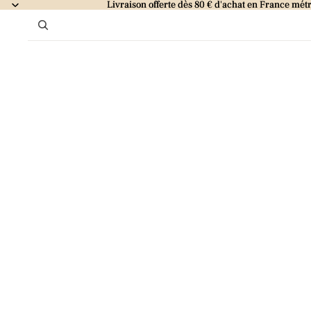
Livraison offerte dès 80 € d'achat en France métr
Livraison offerte dès 80 € d'achat en France métr