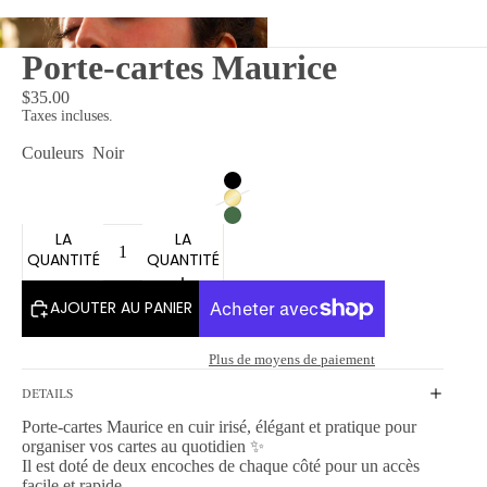
Porte-cartes Maurice
x
$35.00
Taxes incluses.
Couleurs
Noir
DIMINUER
AUGMENTER
LA
LA
QUANTITÉ
QUANTITÉ
AJOUTER AU PANIER
Plus de moyens de paiement
DETAILS
Porte-cartes Maurice en cuir irisé, élégant et pratique pour
organiser vos cartes au quotidien ✨
Il est doté de deux encoches de chaque côté pour un accès
facile et rapide.