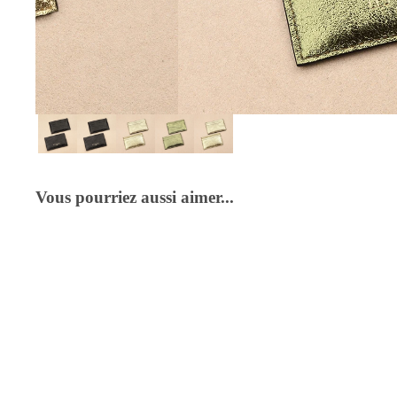
Colliers
Tous les colliers
Colliers chaînes
Colliers courts
Colliers avec pendentif
Colliers en perles
Colliers multirangs
Vous pourriez aussi aimer...
Boucles d’oreilles
Toutes les boucles d'oreilles
Créoles
Boucles d'oreilles pendantes
Boucles d'oreilles XL
Puces
Chaîne de cheville