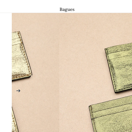
Bagues
Toutes les bagues
Bagues ajustables
Bagues fines
Bagues larges
Bracelets
Tous les bracelets
Bracelets chaînes
Bracelets coulissants
Bracelets en perles
Joncs bouddhistes
Joncs et Manchettes