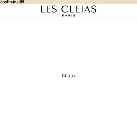
opolitaine 💌
opolitaine 💌
Bijoux