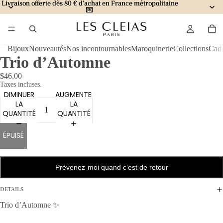
Livraison offerte dès 80 € d'achat en France métropolitaine
Livraison offerte dès 80 € d'achat en France métropolitaine
💌
💌
Bijoux
Nouveautés
Nos incontournables
Maroquinerie
Collections
Cad
Trio d’Automne
$46.00
Taxes incluses.
DIMINUER
AUGMENTER
LA
LA
QUANTITÉ
QUANTITÉ
ÉPUISÉ
Prévenez‑moi quand c’est de retour
DETAILS
Trio d’Automne ✨